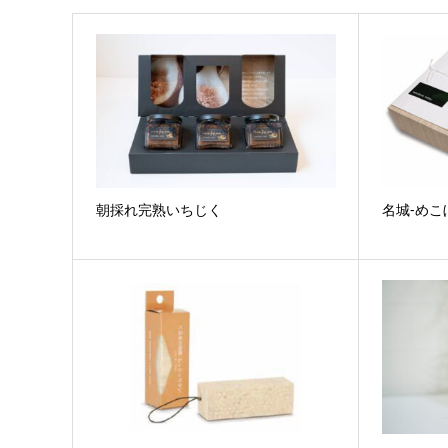
朝採れ完熟いちじく
名城-めこ