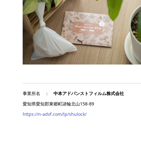
事業所名 ：
中本アドバンストフィルム株式会社
愛知県愛知郡東郷町諸輪北山158-89
https://n-advf.com/lp/shulock/