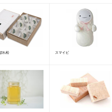
ぼれ松
スマイビ