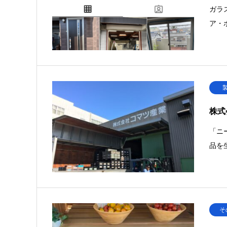
ガラ
ア・
株式
「ニ
品を
そ