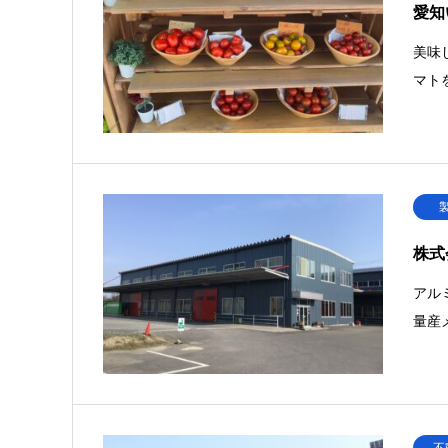
愛知
美味
マト
株式
アル
量産
不