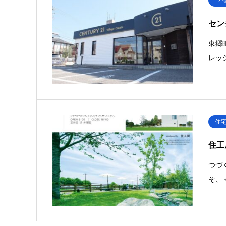
セン
東郷
レッ
住
住工
つづ
そ、