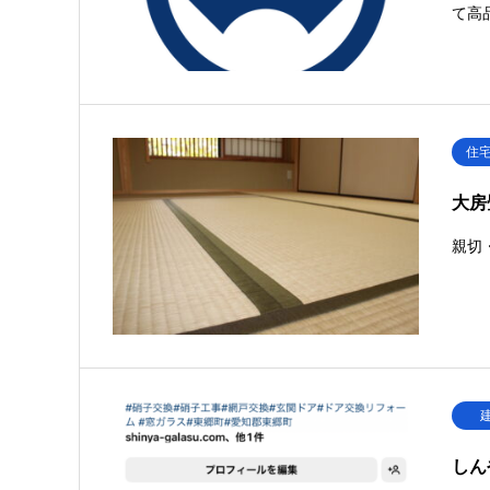
て高
住
大房
親切
しん