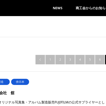
NEWS
商工会からのお知ら
1
2
3
4
5
6

製造
傍示本
会社 舘
オリジナル写真集・アルバム製造販売FUJIFILMの公式サプライヤーとし