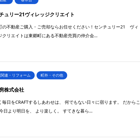
チュリー21ヴィレッジクリエイト
町の不動産ご購入・ご売却ならお任せください！センチュリー21 ヴィ
ジクリエイトは東郷町にある不動産売買の仲介会…
宅関連・リフォーム
町外・その他
房株式会社
く毎日をCRAFTするしあわせは、 何でもない日々に宿ります。 だから
 今日より明日を、 より楽しく。 すてきな暮ら…