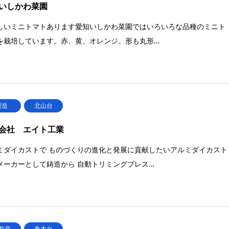
いしかわ菜園
しいミニトマトあります愛知いしかわ菜園ではいろいろな品種のミニト
を栽培しています。赤、黄、オレンジ。形も丸形…
製造
北山台
会社 エイト工業
ミダイカストで ものづくりの進化と発展に貢献したいアルミダイカスト
メーカーとして鋳造から 自動トリミングプレス…
動産
春木台